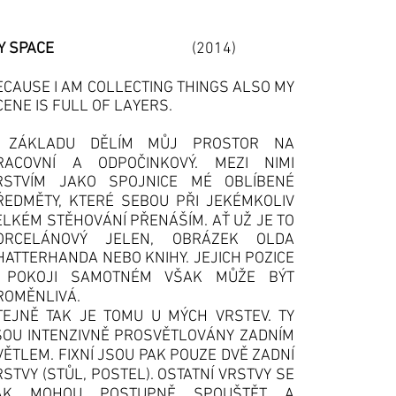
MY SPACE
(2014)
ECAUSE I AM COLLECTING THINGS ALSO MY
CENE IS FULL OF LAYERS.
 ZÁKLADU DĚLÍM MŮJ PROSTOR NA
RACOVNÍ A ODPOČINKOVÝ. MEZI NIMI
RSTVÍM JAKO SPOJNICE MÉ OBLÍBENÉ
ŘEDMĚTY, KTERÉ SEBOU PŘI JEKÉMKOLIV
ELKÉM STĚHOVÁNÍ PŘENÁŠÍM. AŤ UŽ JE TO
ORCELÁNOVÝ JELEN, OBRÁZEK OLDA
HATTERHANDA NEBO KNIHY. JEJICH POZICE
 POKOJI SAMOTNÉM VŠAK MŮŽE BÝT
ROMĚNLIVÁ.
TEJNĚ TAK JE TOMU U MÝCH VRSTEV. TY
SOU INTENZIVNĚ PROSVĚTLOVÁNY ZADNÍM
VĚTLEM. FIXNÍ JSOU PAK POUZE DVĚ ZADNÍ
RSTVY (STŮL, POSTEL). OSTATNÍ VRSTVY SE
AK MOHOU POSTUPNĚ SPOUŠTĚT A