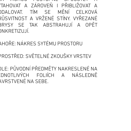
YTAHOVAT A ZÁROVEŇ I PŘIBLIŽOVAT A
DDALOVAT. TÍM SE MĚNÍ CELKOVÁ
RŮSVITNOST A VRŽENÉ STÍNY. VYŘEZANÉ
BRYSY SE TAK ABSTRAHUJÍ A OPĚT
ONKRETIZUJÍ.
AHOŘE: NÁKRES SYTÉMU PROSTORU
PROSTŘED: SVĚTELNÉ ZKOUŠKY VRSTEV
OLE: PŮVODNÍ PŘEDMĚTY NAKRESLENÉ NA
EDNOTLIVÝCH FOLIÍCH A NÁSLEDNĚ
AVRSTVENÉ NA SEBE.