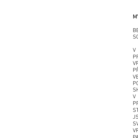
B
S
V
P
V
P
V
P
S
V
P
S
J
S
V
P