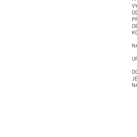
V
O
P
O
K
N
U
D
J
N