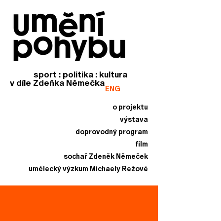
sport : politika : kultura
v díle Zdeňka Němečka
ENG
o projektu
výstava
doprovodný program
film
sochař Zdeněk Němeček
umělecký výzkum Michaely Režové