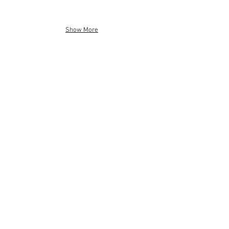
Show More
Show More
MÉ ILUSTRACE NA PRVNÍCH
ETIKETÁCH DOMÁCÍHO PEČENÉHO
MÜSLI -
JANOVA PEC
/ DESIGN ETIKETY - FILIP ŠAŠEK